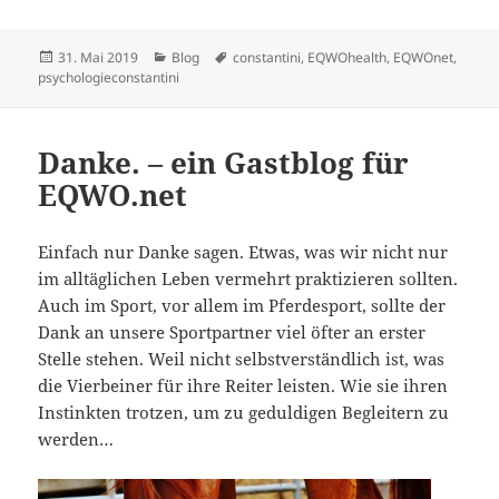
Veröffentlicht
Kategorien
Schlagwörter
31. Mai 2019
Blog
constantini
,
EQWOhealth
,
EQWOnet
,
am
psychologieconstantini
Danke. – ein Gastblog für
EQWO.net
Einfach nur Danke sagen. Etwas, was wir nicht nur
im alltäglichen Leben vermehrt praktizieren sollten.
Auch im Sport, vor allem im Pferdesport, sollte der
Dank an unsere Sportpartner viel öfter an erster
Stelle stehen. Weil nicht selbstverständlich ist, was
die Vierbeiner für ihre Reiter leisten. Wie sie ihren
Instinkten trotzen, um zu geduldigen Begleitern zu
werden…