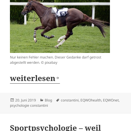
Nur keinen Fehler machen. Dieser Gedanke darf getrost
abgestellt werden. © pixabay
Lästereien im Wettkampfalltag
weiterlesen
Veröffentlicht
Kategorien
Schlagwörter
20. Juni 2019
Blog
constantini
,
EQWOhealth
,
EQWOnet
,
am
psychologie constantini
Sportpsychologie – weil