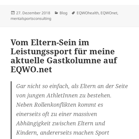
Veröffentlicht
Kategorien
Schlagwörter
27. Dezember 2018
Blog
EQWOhealth
,
EQWOnet
,
am
mentalsportsconsulting
Vom Eltern-Sein im
Leistungssport für meine
aktuelle Gastkolumne auf
EQWO.net
Gar nicht so einfach, als Eltern an der Seite
von jungen AthletInnen zu bestehen.
Neben Rollenkonflikten kommt es
einerseits oft zu einer massiven
Abhängigkeit zwischen Eltern und
Kindern, andererseits machen Sport