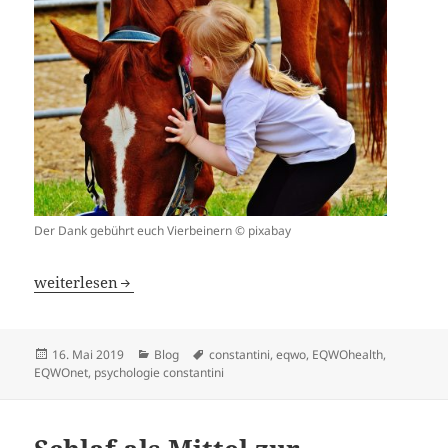
Der Dank gebührt euch Vierbeinern © pixabay
Danke. – ein Gastblog für EQWO.net
weiterlesen
Veröffentlicht
Kategorien
Schlagwörter
16. Mai 2019
Blog
constantini
,
eqwo
,
EQWOhealth
,
am
EQWOnet
,
psychologie constantini