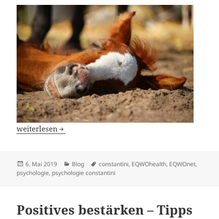
Schlaf als Mittel zur sportlichen Regeneration – ein Blog
weiterlesen
Veröffentlicht
Kategorien
Schlagwörter
6. Mai 2019
Blog
constantini
,
EQWOhealth
,
EQWOnet
,
am
psychologie
,
psychologie constantini
Positives bestärken – Tipps