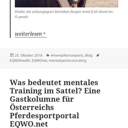
Kinder, die Leistungssport betreiben fangen meist früh damit an.
© pexels
Vom Eltern-Sein im Leistungssport für meine 
weiterlesen
Veröffentlicht
Kategorien
Schlagwörter
25. Oktober 2018
#mentalhorsesports
,
Blog
am
EQWOhealth
,
EQWOnet
,
mentalsportsconsulting
Was bedeutet mentales
Training im Sattel? Eine
Gastkolumne für
Österreichs
Pferdesportportal
EQWO.net