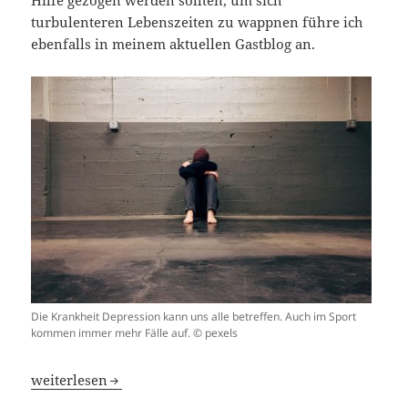
turbulenteren Lebenszeiten zu wappnen führe ich
ebenfalls in meinem aktuellen Gastblog an.
Die Krankheit Depression kann uns alle betreffen. Auch im Sport
kommen immer mehr Fälle auf. © pexels
Wenn der Sport die Psyche überfordert – Teil 2 meines Ga
weiterlesen