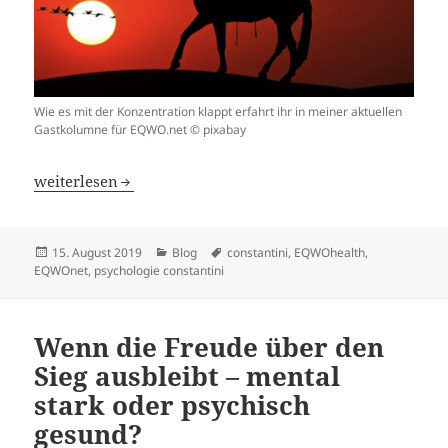
Wie es mit der Konzentration klappt erfahrt ihr in meiner aktuellen
Gastkolumne für EQWO.net © pixabay
Mehr Konzentration gefällig? Warum die Verbindung zwis
weiterlesen
Veröffentlicht
Kategorien
Schlagwörter
15. August 2019
Blog
constantini
,
EQWOhealth
,
am
EQWOnet
,
psychologie constantini
Wenn die Freude über den
Sieg ausbleibt – mental
stark oder psychisch
gesund?