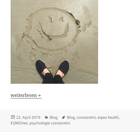
Positives bestärken – Tipps für mehr Glücksgefühle auf
weiterlesen
Veröffentlicht
Kategorien
Schlagwörter
22. April 2019
Blog
Blog
,
constantini
,
eqwo health
,
am
EQWOnet
,
psychologie constantini