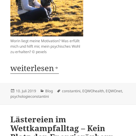
Worin liegt meine Motivation? Was erfüllt
mich und hilft mir, mein psychisches Wohl
zu erhalten? © pexels
Wenn die Freude über den Sieg a
weiterlesen
Veröffentlicht
Kategorien
Schlagwörter
10. Juli 2019
Blog
constantini
,
EQWOhealth
,
EQWOnet
,
am
psychologieconstantini
Lästereien im
Wettkampfalltag – Kein