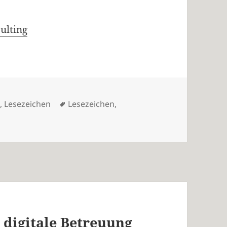
ulting
n
Schlagwörter
n
,
Lesezeichen
Lesezeichen
,
– digitale Betreuung