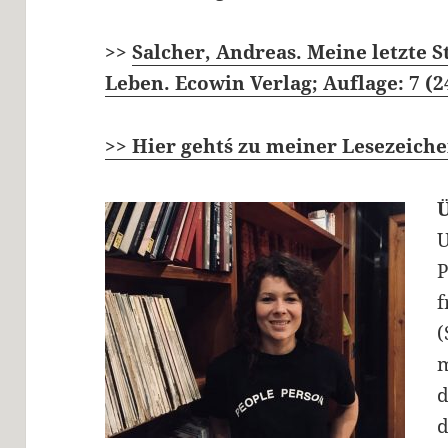
>>
Salcher, Andreas. Meine letzte S
Leben. Ecowin Verlag; Auflage: 7 (2
>> Hier geht´s zu meiner Lesezeiche
U
P
f
(
m
d
d