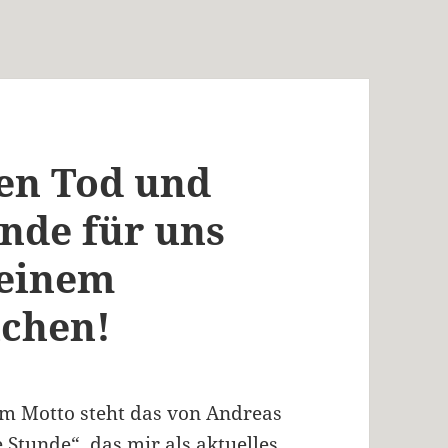
en Tod und
unde für uns
meinem
ichen!
sem Motto steht das von Andreas
 Stunde“, das mir als aktuelles