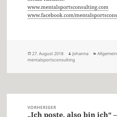
www.mentalsportsconsulting.com
www.facebook.com/mentalsportscons
Veröffentlicht
Autor
Kategorie
27. August 2018
Johanna
Allgemei
am
mentalsportsconsulting
Beitragsnavigation
VORHERIGER
„Ich poste, also bin ich“ 
Vorheriger