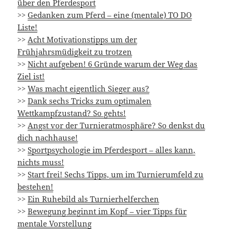
über den Pferdesport
>>
Gedanken zum Pferd – eine (mentale) TO DO
Liste!
>>
Acht Motivationstipps um der
Frühjahrsmüdigkeit zu trotzen
>>
Nicht aufgeben! 6 Gründe warum der Weg das
Ziel ist!
>>
Was macht eigentlich Sieger aus?
>>
Dank sechs Tricks zum optimalen
Wettkampfzustand? So gehts!
>>
Angst vor der Turnieratmosphäre? So denkst du
dich nachhause!
>>
Sportpsychologie im Pferdesport – alles kann,
nichts muss!
>>
Start frei! Sechs Tipps, um im Turnierumfeld zu
bestehen!
>>
Ein Ruhebild als Turnierhelferchen
>>
Bewegung beginnt im Kopf – vier Tipps für
mentale Vorstellung