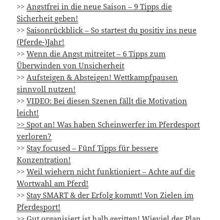
>>
Angstfrei in die neue Saison – 9 Tipps die
Sicherheit geben!
>>
Saisonrückblick – So startest du positiv ins neue
(Pferde-)Jahr!
>>
Wenn die Angst mitreitet – 6 Tipps zum
Überwinden von Unsicherheit
>>
Aufsteigen & Absteigen! Wettkampfpausen
sinnvoll nutzen!
>>
VIDEO: Bei diesen Szenen fällt die Motivation
leicht!
>>
Spot an! Was haben Scheinwerfer im Pferdesport
verloren?
>>
Stay focused – Fünf Tipps für bessere
Konzentration!
>>
Weil wiehern nicht funktioniert – Achte auf die
Wortwahl am Pferd!
>>
Stay SMART & der Erfolg kommt! Von Zielen im
Pferdesport!
>>
Gut organisiert ist halb geritten! Wieviel der Plan