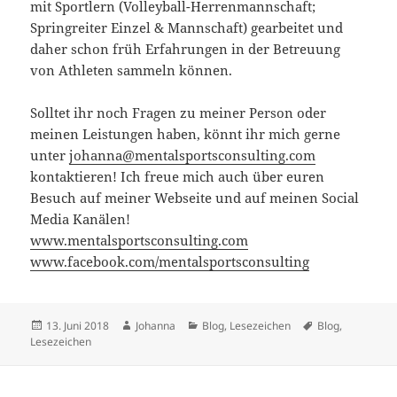
mit Sportlern (Volleyball-Herrenmannschaft;
Springreiter Einzel & Mannschaft) gearbeitet und
daher schon früh Erfahrungen in der Betreuung
von Athleten sammeln können.
Solltet ihr noch Fragen zu meiner Person oder
meinen Leistungen haben, könnt ihr mich gerne
unter
johanna@mentalsportsconsulting.com
kontaktieren! Ich freue mich auch über euren
Besuch auf meiner Webseite und auf meinen Social
Media Kanälen!
www.mentalsportsconsulting.com
www.facebook.com/mentalsportsconsulting
Veröffentlicht
Autor
Kategorien
Schlagwörter
13. Juni 2018
Johanna
Blog
,
Lesezeichen
Blog
,
am
Lesezeichen