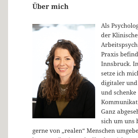
Über mich
Als Psycholog
der Klinische
Arbeitspsych
Praxis befind
Innsbruck. I
setze ich mi
digitaler un
und schenke
Kommunikati
Ganz abgeseh
sich um uns 
gerne von „realen“ Menschen umgebe