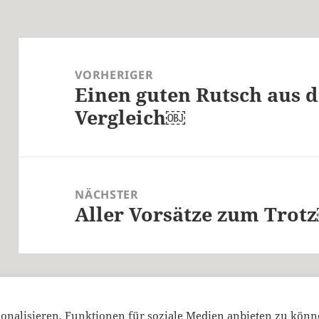
Beitragsnavigation
VORHERIGER
Einen guten Rutsch aus d
Vorheriger
Vergleich￼
Beitrag:
NÄCHSTER
Aller Vorsätze zum Trot
Nächster
Beitrag:
onalisieren, Funktionen für soziale Medien anbieten zu kön