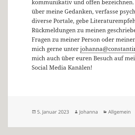
kommunikativ und offen bezeichnen. 
über meine Gedanken, verfasse psyc
diverse Portale, gebe Literaturempf
Rückmeldungen zu meinen geschrieben
Fragen zu meiner Person oder meinen
mich gerne unter
johanna@constantin
mich auch über euren Besuch auf me
Social Media Kanälen!
Veröffentlicht
Autor
Kategorien
5. Januar 2023
Johanna
Allgemein
am