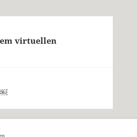
em virtuellen
z￼
nen