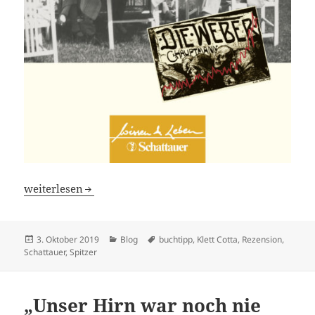
Warum früher alles später war – eine Rezension für den 
weiterlesen
Veröffentlicht
Kategorien
Schlagwörter
3. Oktober 2019
Blog
buchtipp
,
Klett Cotta
,
Rezension
,
am
Schattauer
,
Spitzer
„Unser Hirn war noch nie