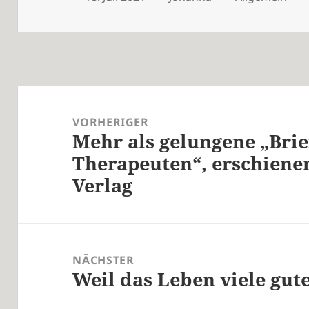
am
Beitragsnavigation
VORHERIGER
Mehr als gelungene „Brie
Vorheriger
Therapeuten“, erschiene
Beitrag:
Verlag
NÄCHSTER
Weil das Leben viele gut
Nächster
Beitrag: