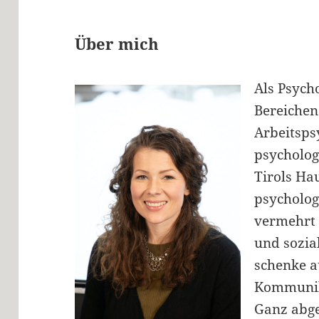
Über mich
Als Psycho
Bereichen
Arbeitsps
psychologi
Tirols Ha
psycholog
vermehrt 
und sozia
schenke 
Kommunik
Ganz abge