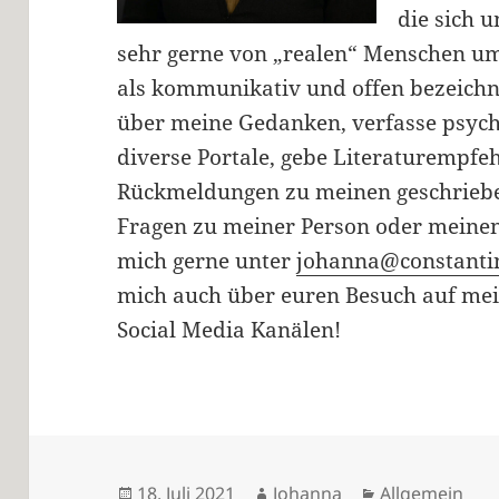
die sich 
sehr gerne von „realen“ Menschen u
als kommunikativ und offen bezeichne
über meine Gedanken, verfasse psyc
diverse Portale, gebe Literaturempf
Rückmeldungen zu meinen geschrieben
Fragen zu meiner Person oder meinen
mich gerne unter
johanna@constantin
mich auch über euren Besuch auf me
Social Media Kanälen!
Veröffentlicht
Autor
Kategorien
18. Juli 2021
Johanna
Allgemein