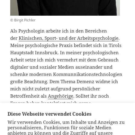
© Birgit Pichler
Als Psychologin arbeite ich in den Bereichen
der
Klinischen, Sport- und der Arbeitspsychologie
.
Meine psychologische Praxis befindet sich in Tirols
Hauptstadt Innsbruck. In meiner psychologischen
Arbeit setze ich mich vermehrt mit dem Gebrauch
digitaler und sozialer Medien auseinander und
schenke modernen Kommunnikationstechnologien
große Beachtung. Dem Thema Demenz widme ich
mich nicht zuletzt aufgrund persönlicher
Betroffenheit als
Angehörige
. Solltet ihr noch
Fragen haben
kontaktiert
mich gerne.
Diese Webseite verwendet Cookies
Wir verwenden Cookies, um Inhalte und Anzeigen zu
Veröffentlicht
Autor
Kategorien
10. November 2025
Johanna
Allgemein
personalisieren, Funktionen für soziale Medien
am
anbieten zu können und die Zugriffe auf unsere