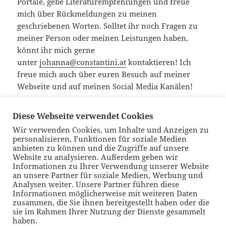
Portale, gebe Literaturempfehlungen und freue
mich über Rückmeldungen zu meinen
geschriebenen Worten. Solltet ihr noch Fragen zu
meiner Person oder meinen Leistungen haben,
könnt ihr mich gerne
unter
johanna@constantini.at
kontaktieren! Ich
freue mich auch über euren Besuch auf meiner
Webseite und auf meinen Social Media Kanälen!
Diese Webseite verwendet Cookies
Veröffentlicht
Autor
Kategorien
19. Februar 2023
Johanna
Allgemein
Wir verwenden Cookies, um Inhalte und Anzeigen zu
am
personalisieren, Funktionen für soziale Medien
Beitragsnavigation
anbieten zu können und die Zugriffe auf unsere
VORHERIGER
Website zu analysieren. Außerdem geben wir
Abseits Teil II – eine Geschichte geht
Vorheriger
Informationen zu Ihrer Verwendung unserer Website
weiter
Beitrag:
an unsere Partner für soziale Medien, Werbung und
Analysen weiter. Unsere Partner führen diese
Informationen möglicherweise mit weiteren Daten
NÄCHSTER
zusammen, die Sie ihnen bereitgestellt haben oder die
Im ORF Tirol Podcast zum Thema
Nächster
sie im Rahmen Ihrer Nutzung der Dienste gesammelt
haben.
Arbeitswelt 2.0
Beitrag: