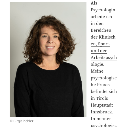
Als
Psychologin
arbeite ich
in den
Bereichen
der
Klinisch
en, Sport-
und der
Arbeitspsych
ologie
.
Meine
psychologisc
he Praxis
befindet sich
in Tirols
Hauptstadt
Innsbruck.
In meiner
© Birgit Pichler
psychologisc