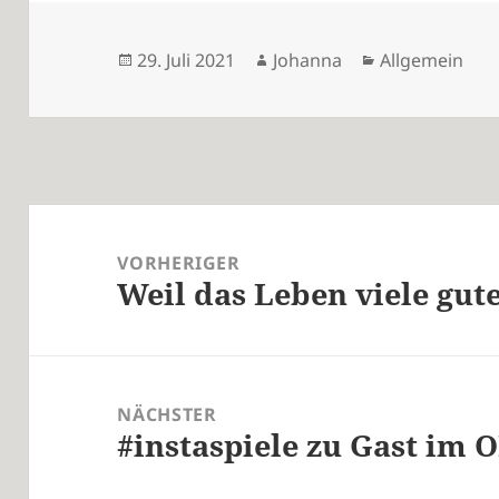
Veröffentlicht
Autor
Kategorien
29. Juli 2021
Johanna
Allgemein
am
Beitragsnavigation
VORHERIGER
Weil das Leben viele gut
Vorheriger
Beitrag:
NÄCHSTER
#instaspiele zu Gast im 
Nächster
Beitrag: