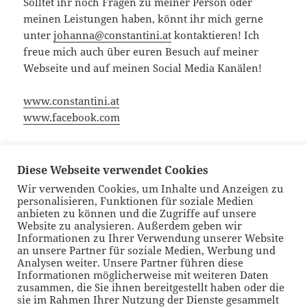
Solltet ihr noch Fragen zu meiner Person oder
meinen Leistungen haben, könnt ihr mich gerne
unter
johanna@constantini.at
kontaktieren! Ich
freue mich auch über euren Besuch auf meiner
Webseite und auf meinen Social Media Kanälen!
www.constantini.at
www.facebook.com
Veröffentlicht
Autor
Kategorien
Schla
22. März 2019
Johanna
#mentalhorsesports
,
Blog
Diese Webseite verwendet Cookies
am
OEBS
,
oeps
Wir verwenden Cookies, um Inhalte und Anzeigen zu
personalisieren, Funktionen für soziale Medien
Beitragsnavigation
anbieten zu können und die Zugriffe auf unsere
VORHERIGER
Website zu analysieren. Außerdem geben wir
„Psyche? Hat doch jeder“ bildet mein
Vorheriger
Informationen zu Ihrer Verwendung unserer Website
aktuelles Lesezeichen
Beitrag:
an unsere Partner für soziale Medien, Werbung und
Analysen weiter. Unsere Partner führen diese
Informationen möglicherweise mit weiteren Daten
NÄCHSTER
zusammen, die Sie ihnen bereitgestellt haben oder die
Trenddiagnose Burnout – auch im Sport
Nächster
sie im Rahmen Ihrer Nutzung der Dienste gesammelt