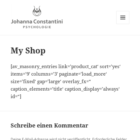
MENÜ
UND
Johanna Constantini
WIDGETS
My Shop
[av_masonry_entries link=’product_cat‘ sort=’yes‘
items=’9′ columns=’3′ paginate=’load_more‘
size=’fixed‘ gap=’large‘ overlay_fx=“
caption_elements=’title‘ caption_display=’always‘
id=“]
Schreibe einen Kommentar
Deine E-Mail-Adresse wird nicht veröffentlicht.
Erforderliche Felder